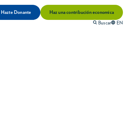
Hazte Donante
Haz una contribución economica
Buscar
EN