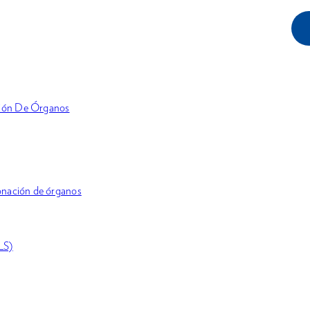
ción De Órganos
donación de órganos
LS)