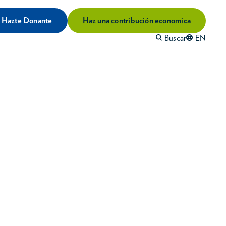
Hazte Donante
Haz una contribución economica
Buscar
EN