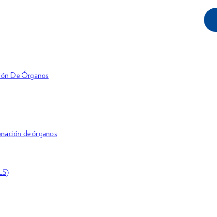
ción De Órganos
donación de órganos
LS)